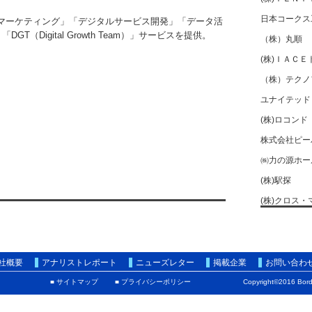
日本コークス工
ルマーケティング」「デジタルサービス開発」「データ活
T（Digital Growth Team）」サービスを提供。
（株）丸順
(株)ＩＡＣＥ
（株）テクノ
ユナイテッド
(株)ロコンド
株式会社ピー
㈱力の源ホー
(株)駅探
(株)クロス
プリモグロー
ジョルダン(株
(株)セック
社概要
アナリストレポート
ニューズレター
掲載企業
お問い合わ
テクマトリック
■ サイトマップ
■ プライバシーポリシー
Copyright©2016 Borde
(株)エコミッ