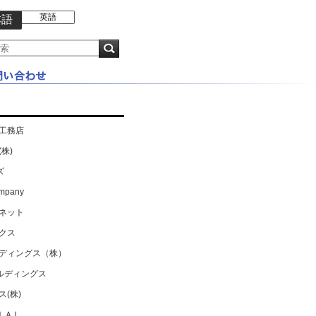
英語
本語
工務店
株)
ズ
ompany
ネット
クス
ディングス（株）
ールディングス
(株)
ＩＡＬ