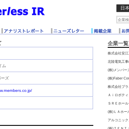
日
ズ
企業一覧
株式会社安江
北陸電気工事(
イム
(株)メンバー
バーズ
(株)Faber C
株式会社プラ
ww.members.co.jp/
Ａｉロボティ
ＳＲＥホール
(株)ＬＡホ
アルコニックス
(株)ＴＥＮＴ