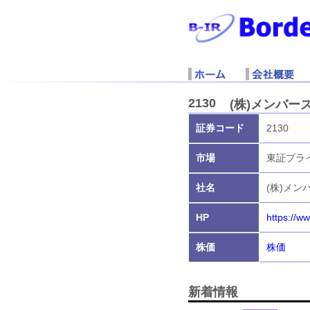
2130
(株)メンバー
証券コード
2130
市場
東証プラ
社名
(株)メン
HP
https://w
株価
株価
新着情報