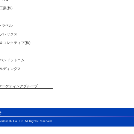
業(株)
トラベル
フレックス
＆コレクティブ(株)
バンドットコム
ルディングス
・マーケティンググループ
バルホールディングス(株)
)
せ
ス(株)
rless IR Co.,Ltd. All Rights Reserved.
ク