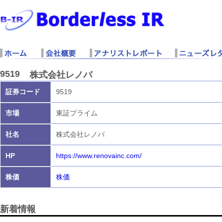
9519
株式会社レノバ
証券コード
9519
市場
東証プライム
社名
株式会社レノバ
HP
https://www.renovainc.com/
株価
株価
新着情報