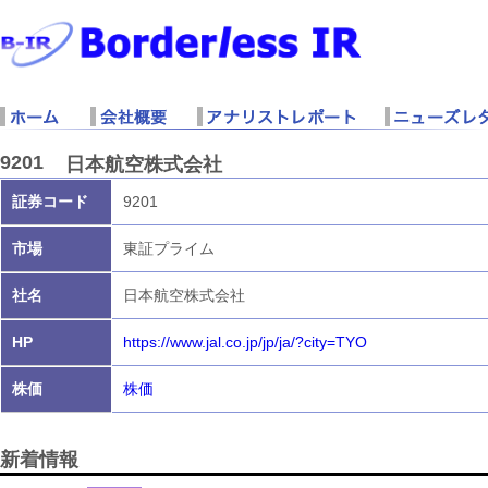
9201
日本航空株式会社
証券コード
9201
市場
東証プライム
社名
日本航空株式会社
HP
https://www.jal.co.jp/jp/ja/?city=TYO
株価
株価
新着情報