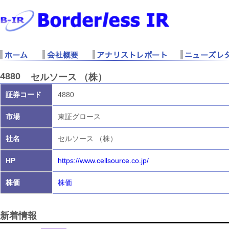
4880
セルソース （株）
証券コード
4880
市場
東証グロース
社名
セルソース （株）
HP
https://www.cellsource.co.jp/
株価
株価
新着情報