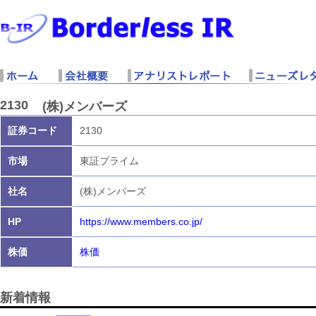
2130
(株)メンバーズ
証券コード
2130
市場
東証プライム
社名
(株)メンバーズ
HP
https://www.members.co.jp/
株価
株価
新着情報