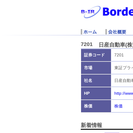
7201
日産自動車(株
証券コード
7201
市場
東証プラ
社名
日産自動車
HP
http://www
株価
株価
新着情報