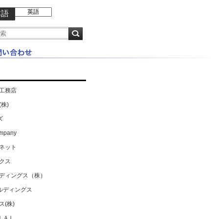
英語
本語
工務店
株)
ズ
ompany
ネット
クス
ディングス（株）
ールディングス
(株)
ＩＡＬ