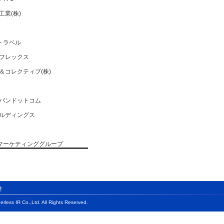
業(株)
トラベル
フレックス
＆コレクティブ(株)
バンドットコム
ルディングス
・マーケティンググループ
バルホールディングス(株)
)
せ
ス(株)
rless IR Co.,Ltd. All Rights Reserved.
ク