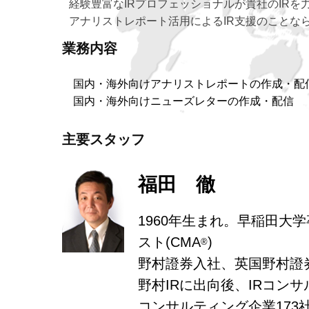
経験豊富なIRプロフェッショナルが貴社のIRを
アナリストレポート活用によるIR支援のことならBor
業務内容
国内・海外向けアナリストレポートの作成・配
国内・海外向けニューズレターの作成・配信
主要スタッフ
福田 徹
1960年生まれ。早稲田大
スト(CMA
)
®
野村證券入社、英国野村證
野村IRに出向後、IRコン
コンサルティング企業173